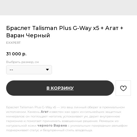
Браслет Talisman Plus G-Way x5 + Агат +
Варан Черный
EXXPERT
31 000
р.
Выбрать размер, см
В КОРЗИНУ
Браслет Talisman Plus G-Way x5 — это ваш личный оберег в премиальном
исполнении. Камень
Агат
известен как один из сильнейших защитных
минералов: он поглощает негатив, успокаивает ум, дарит внутреннюю
гармонию и помогает принимать взвешенные решения. Ремешок из
натуральной кожи
черного Варана
с уникальным природным рельефом
подчеркивает статус и безупречный стиль владельца.