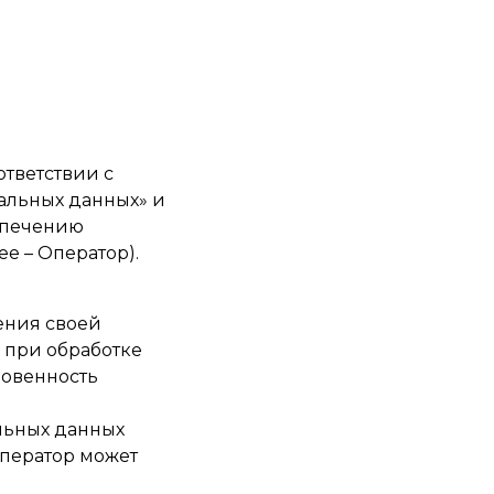
ответствии с
нальных данных» и
спечению
е – Оператор).
ения своей
 при обработке
новенность
льных данных
Оператор может