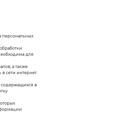
а персональных
обработки
 необходима для
лов, а также
 в сети интернет
 содержащихся в
отку
которых
нформации