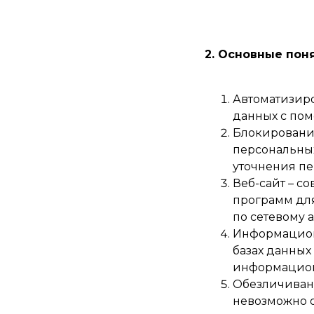
2. Основные пон
Автоматизиро
данных с пом
Блокировани
персональных
уточнения пе
Веб-сайт – с
программ для
по сетевому ад
Информацион
базах данных
информационн
Обезличивани
невозможно 