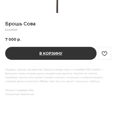
Брошь Сова
EXXPERT
7 000
р.
В КОРЗИНУ
Мудрая, зоркая, загадочная. Брошь в виде совы из серебра 925 пробы —
большие глаза, острые ушки, аккуратные крылья. Носите на платье,
пиджаке, пальто или сумке. Символ знаний, интуиции и умения видеть
главное даже в темноте. Оберег для тех, кто ценит тишину и глубину.
Металл: Серебро 925
Покрытие: Чернение