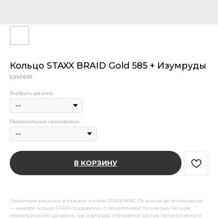
Кольцо STAXX BRAID Gold 585 + Изумруды
EXXPERT
Выбрать размер
Персональная гравировка
В КОРЗИНУ
Геометрия роскоши в каждом изгибе: STAXX RING От эскиза до воплощения
— каждое кольцо STAXX создавалось с кропотливой точностью. Четыре
геометрических дизайна, где изумруды становятся частью металлического