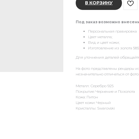
В КОРЗИНУ
Под заказ возможно внесен
Персональная гравировка
Цвет металла;
Вид и цвет кожи;
Изготовление из золота 585
Для уточнения деталей обращайте
На фото представлены рендеры и
незначительно отличаться от фот
Металл: Серебро 925
Покрытие: Чернение и Позолота
Кожа: Питон
Цвет кожи: Черный
Кристаллы: Swarovski