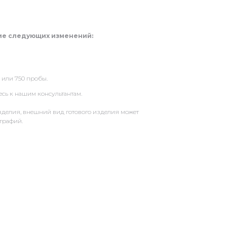
ие следующих изменений:
 или 750 пробы.
сь к нашим консультантам.
зделия, внешний вид готового изделия может
ографий.