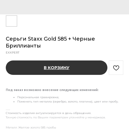
Серьги Staxx Gold 585 + Черные
Бриллианты
EXXPERT
В КОРЗИНУ
Под заказ возможно внесение следующих изменений:
Персональная гравировка;
Поменять тип металла (серебро, золото, платина), цвет или пробу.
___
Стоимость изделия актуализируется в день обращения.
Точную стоимость по Вашим параметрам уточняйте у менеджера.
Металл: Желтое золото 585 пробы