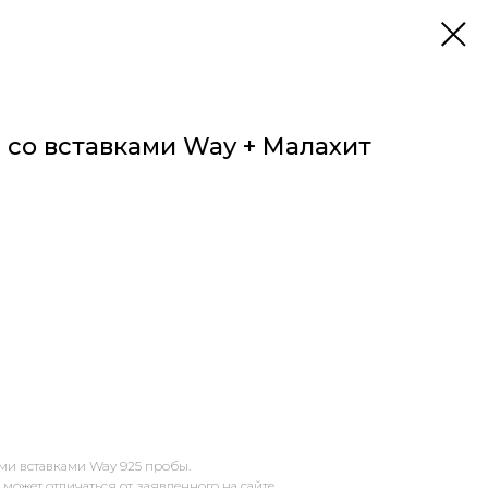
 со вставками Way + Малахит
ми вставками Way 925 пробы.
ожет отличаться от заявленного на сайте.