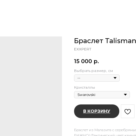
Браслет Talisman
EXXPERT
15 000
р.
Выбрать размер, см
Кристаллы
В КОРЗИНУ
Браслет из Малазита с серебряны
ВАЖНО! Фактический цвет камня м