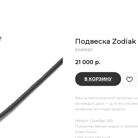
Подвеска Zodiak
EXXPERT
21 000
р.
В КОРЗИНУ
Ваш астрологический талисман из
на каждый день — для тех, кто вер
аллергии, выглядит дорого.
Металл: Серебро 925
Покрытие: Белый родий и позоло
Кожа: Ангус
Цвет кожи: Черный