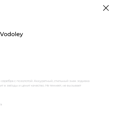
 Vodoley
 серебра с позолотой. Аккуратный, стильный знак зодиака
ит в звёзды и ценит качество. Не темнеет, не вызывает
та