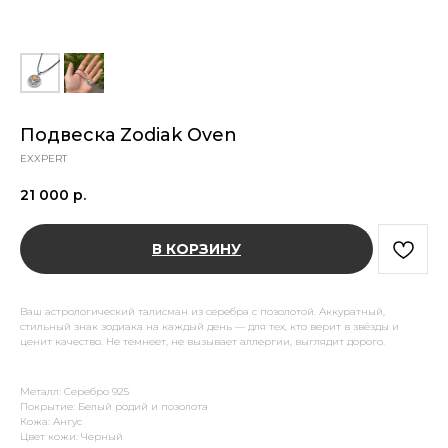
Подвеска Zodiak Oven
EXXPERT
21 000
р.
В КОРЗИНУ
Ваш астрологический талисман из серебра с позолотой. Аккуратный,
стильный знак зодиака на каждый день — для тех, кто верит в звёзды и
ценит качество. Не темнеет, не вызывает аллергии, выглядит дорого.
Металл: Серебро 925
Покрытие: Белый родий и позолота
Кожа: Ангус
Цвет кожи: Черный