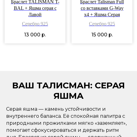
Браслет TALISMAN T-
Браслет Talisman Full
BAL + Яшма серая c
со вставками G-Way
Лавой
x4 + Яшма Серая
Серебро 925
Серебро 925
13 000
р.
15 000
р.
ВАШ ТАЛИСМАН: СЕРАЯ
ЯШМА
Серая яшма — камень устойчивости и
внутреннего баланса. Её спокойная палитра с
природными прожилками мягко «заземляет»,
помогает сфокусироваться и держать ритм