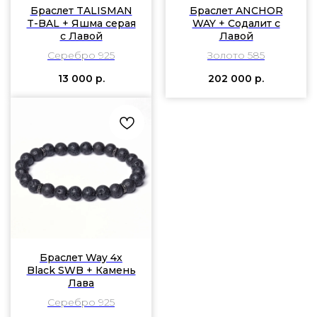
Браслет TALISMAN
Браслет ANCHOR
T-BAL + Яшма серая
WAY + Содалит с
c Лавой
Лавой
Серебро 925
Золото 585
13 000
р.
202 000
р.
Браслет Way 4х
Black SWB + Камень
Лава
Серебро 925